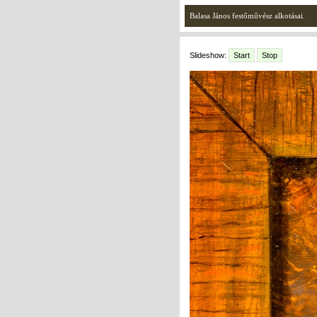
Balasa János festőművész alkotásai.
Slideshow:
Start
Stop