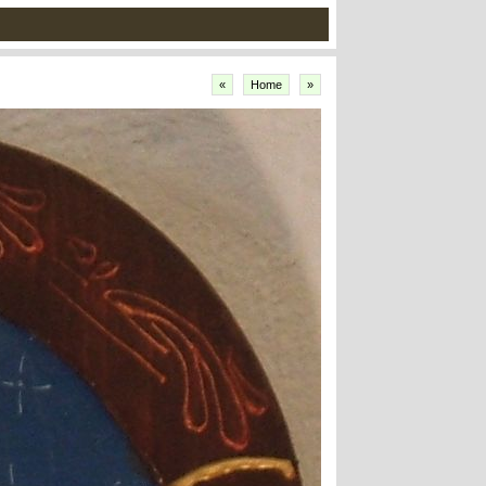
«
Home
»