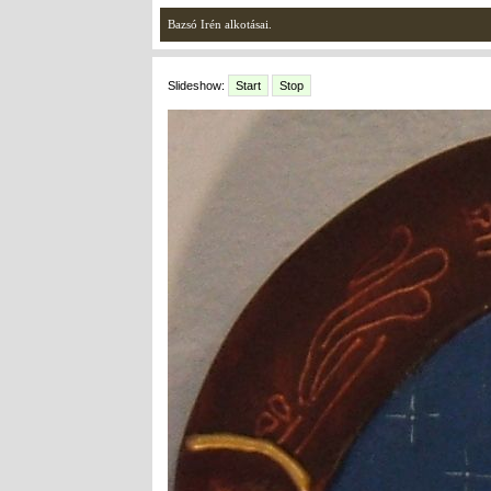
Bazsó Irén alkotásai.
Slideshow:
Start
Stop