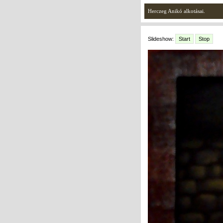
Herczeg Anikó alkotásai.
Slideshow:
Start
Stop