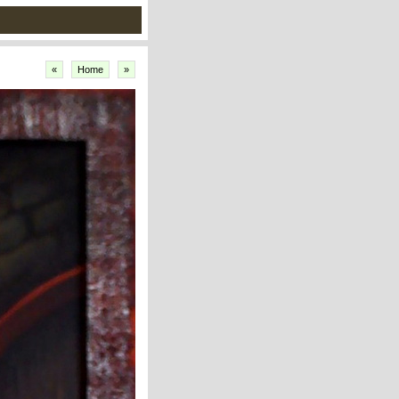
«
Home
»