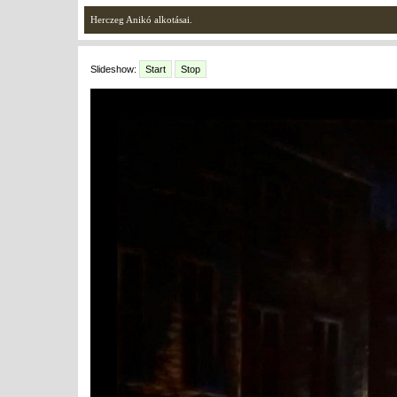
Herczeg Anikó alkotásai.
Slideshow:
Start
Stop