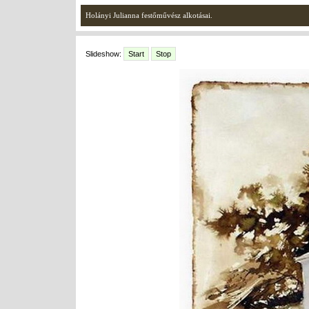
Holányi Julianna festőművész alkotásai.
Slideshow:
Start
Stop