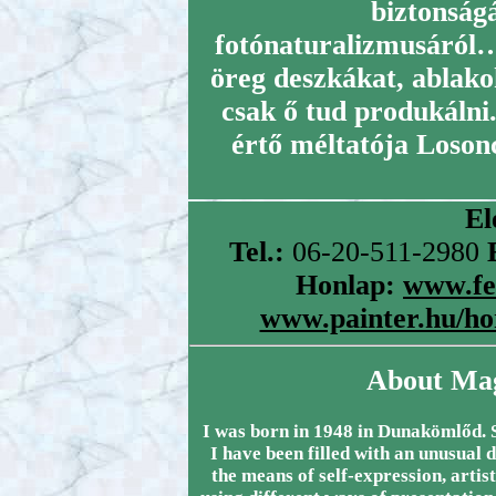
biztonságá
fotónaturalizmusáról……
öreg deszkákat, ablakok
csak ő tud produkálni
értő méltatója Loson
El
Tel.:
06-20-511-2980
Honlap:
www.fe
www.painter.hu/h
About Ma
I was born in 1948 in Dunakömlőd. S
I have been filled with an unusual d
the means of self-expression, artist