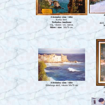
A
A festmény címe / title:
Korfui öböl.
Technika /medium:
akril,
olaj, vászon / oil, canvas.
M
Méret / size:
50x70 cm.
A festmény címe / title:
Erbalunga akril, vászon 50x70 cm
A
O