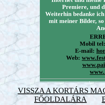
Premiere, und d
Weiterhin bedanke ich
mit meiner Bilder, so
An
ERR
Mobil tel
E-mail:
ho
Web:
www.fes
www.pai
www.
VISSZA A KORTÁRS M
FŐOLDALÁRA