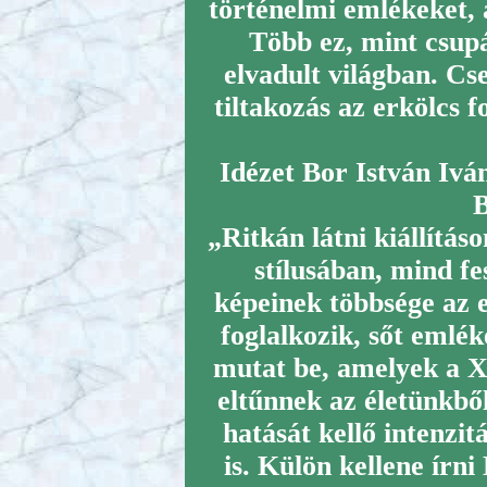
történelmi emlékeket, 
Több ez, mint csupá
elvadult világban. Cs
tiltakozás az erkölcs f
Idézet Bor István Ivá
B
„Ritkán látni kiállítás
stílusában, mind f
képeinek többsége az
foglalkozik, sőt emlék
mutat be, amelyek a 
eltűnnek az életünkből
hatását kellő intenzit
is. Külön kellene írni