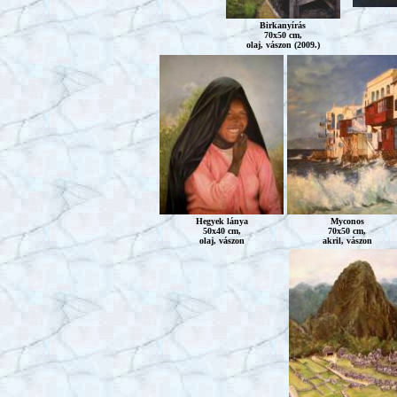
Birkanyírás
70x50 cm,
olaj, vászon (2009.)
Hegyek lánya
Myconos
50x40 cm,
70x50 cm,
olaj, vászon
akril, vászon