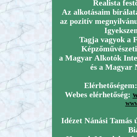
Realista fes
Az alkotásaim bírálat
az pozitív megnyilvánu
Igyekszem
Tagja vagyok a 
Képzőművészeti 
a Magyar Alkotók Inte
és a Magyar 
Elérhetőségem
Webes elérhetőség:
w
www
Idézet Nánási Tamás új
Bi