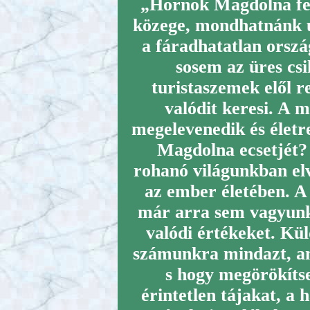
„Hornok Magdolna fe
közege, mondhatnánk úg
a fáradhatatlan orszá
sosem az üres csi
turistaszemek elől re
valódit keresi. A
megelevenedik és életr
Magdolna ecsetjét?
rohanó világunkban el
az ember életében. A
már arra sem vagyunk
valódi értékeket. Kül
számunkra mindazt, am
s hogy megörökíts
érintetlen tájakat, a