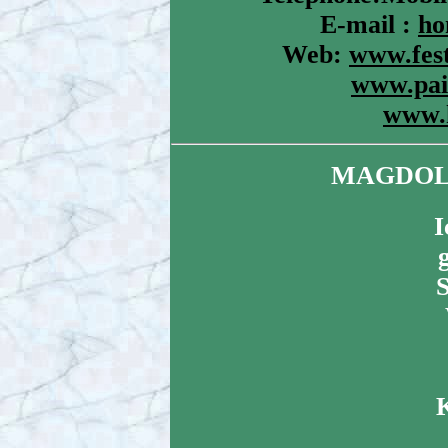
E-mail :
ho
Web:
www.fes
www.pai
www.
MAGDOL
I
S
K