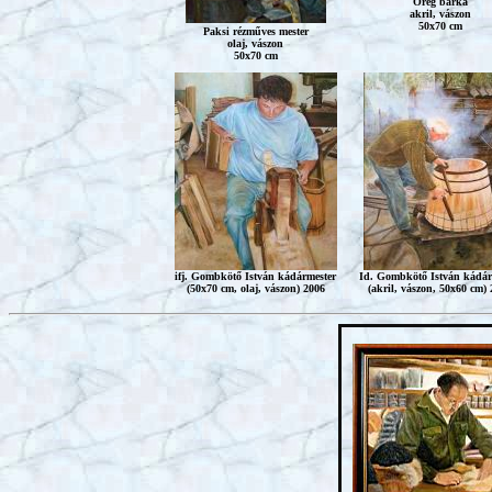
Öreg bárka
akril, vászon
50x70 cm
Paksi rézműves mester
olaj, vászon
50x70 cm
ifj. Gombkötő István kádármester
Id. Gombkötő István kádár
(50x70 cm, olaj, vászon) 2006
(akril, vászon, 50x60 cm)