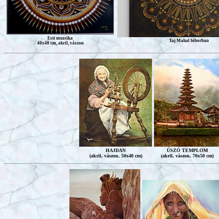
Esti muzsika
Taj Mahal bíborban
40x40 cm, akril, vászon
HAJDAN
ÚSZÓ TEMPLOM
(akril, vászon, 50x40 cm)
(akril, vászon, 70x50 cm)