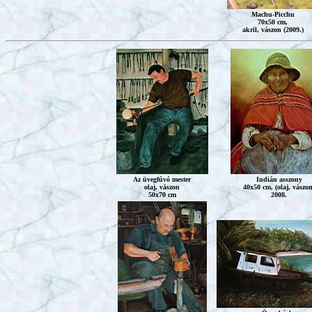
Machu-Picchu
70x50 cm,
akril, vászon (2009.)
Az üvegfúvó mester
Indián asszony
olaj, vászon
40x50 cm, (olaj, vászon
50x70 cm
2008.