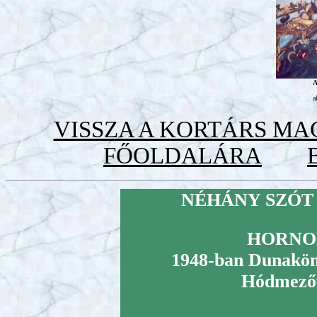
A
a
VISSZA A KORTÁRS M
FŐOLDALÁRA
NÉHÁNY SZÓT
HORNO
1948-ban Dunaköml
Hódmezőv