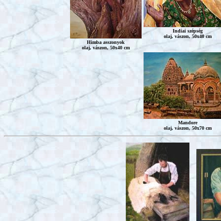
Indiai szépség
olaj, vászon, 50x40 cm
Himba asszonyok
olaj, vászon, 50x40 cm
Mandore
olaj, vászon, 50x70 cm