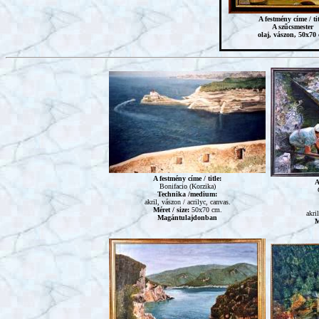
A festmény címe / tit
A szűcsmester
olaj, vászon, 50x70
A festmény címe / title:
A
Bonifacio (Korzika)
Technika /medium:
akril, vászon / acrilyc, canvas.
Méret / size:
50x70 cm.
akri
Magántulajdonban
M