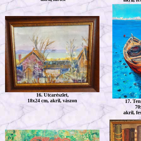
16. Utcarészlet,
18x24 cm, akril, vászon
17. Ten
70
akril, fe