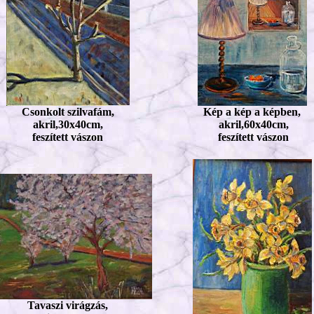
Csonkolt szilvafám,
Kép a kép a képben,
akril,30x40cm,
akril,60x40cm,
feszített vászon
feszített vászon
Tavaszi virágzás,