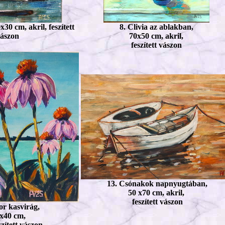
x30 cm, akril, feszített
8. Clivia az ablakban,
ászon
70x50 cm, akril,
feszített vászon
13. Csónakok napnyugtában,
50 x70 cm, akril,
feszített vászon
or kasvirág,
x40 cm,
szített vászon