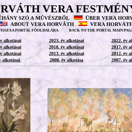
RVÁTH VERA
FESTMÉN
ÉHÁNY SZÓ A MŰVÉSZRŐL
ÜBER VERA HOR
ABOUT VERA HORVÁTH
VERA HORVÁT
VISSZA A PORTÁL FŐOLDALÁRA
BACK TO THE PORTAL MAIN PAG
v alkotásai
2023. év alkotásai
2022. év a
v alkotásai
2018. év alkotásai
2017. év a
v alkotásai
2013. év alkotásai
2012. év a
v alkotásai
2008. év alkotása
2007. év a