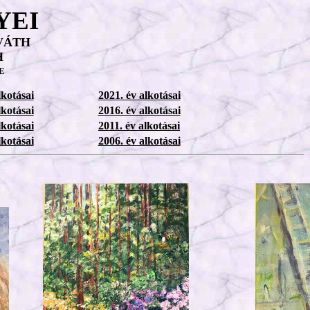
YEI
VÁTH
H
E
lkotásai
2021. év alkotásai
lkotásai
2016. év alkotásai
lkotásai
2011. év alkotásai
lkotásai
2006. év alkotásai