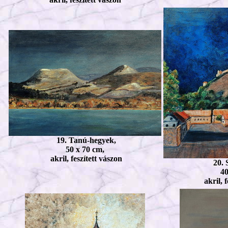
19. Tanú-hegyek,
50 x 70 cm,
akril, feszített vászon
20. 
40
akril, 