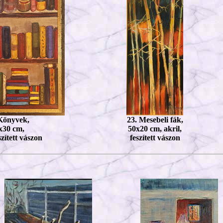
Könyvek,
23. Mesebeli fák,
x30 cm,
50x20 cm, akril,
szített vászon
feszített vászon