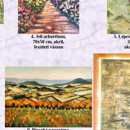
4. Jeli arborétum,
5. Lépc
70x50 cm, akril,
3
feszített vászon
akr
9. Pécselyi panoráma,