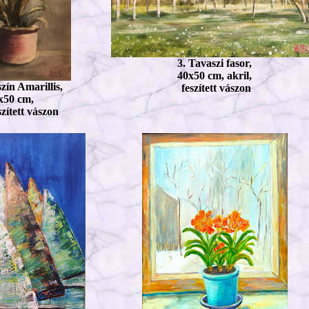
3. Tavaszi fasor,
40x50 cm, akril,
zín Amarillis,
feszített vászon
x50 cm,
szített vászon