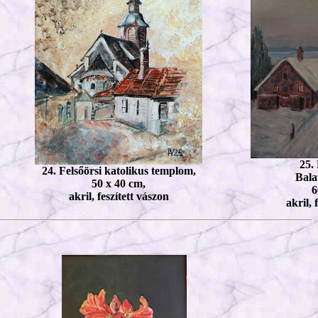
25.
24. Felsőörsi katolikus templom,
Bala
50 x 40 cm,
6
akril, feszített vászon
akril, 