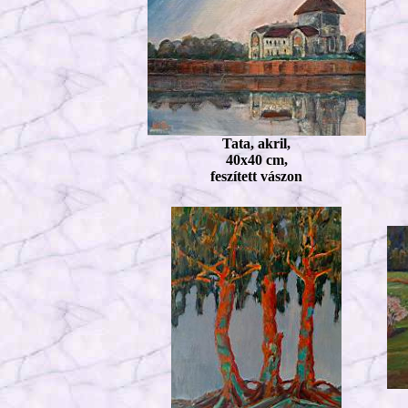
Tata, akril,
40x40 cm,
feszített vászon