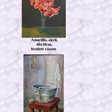
Amarillis, akril,
40x30cm,
feszített vászon