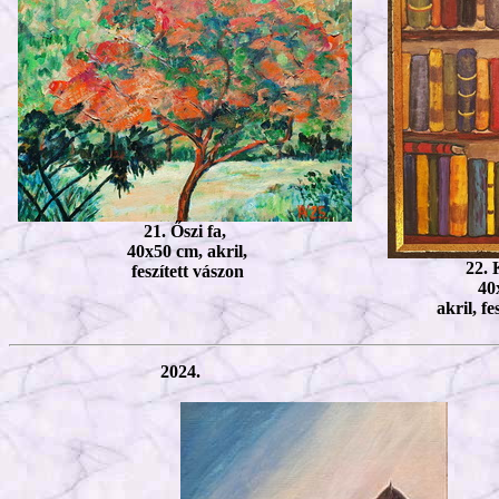
21. Őszi fa,
40x50 cm, akril,
22. 
feszített vászon
40
akril, fe
2024.