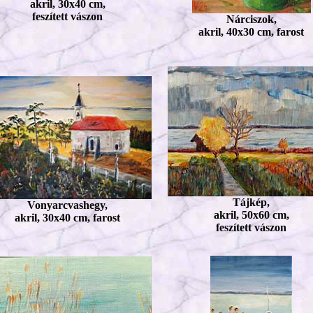
akril, 30x40 cm,
feszített vászon
Nárciszok,
akril, 40x30 cm, farost
Tájkép,
Vonyarcvashegy,
akril, 50x60 cm,
akril, 30x40 cm, farost
feszített vászon