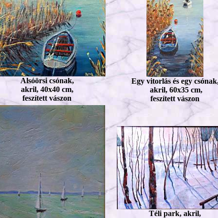
Alsóörsi csónak,
Egy vitorlás és egy csónak
akril, 40x40 cm,
akril, 60x35 cm,
feszített vászon
feszített vászon
Téli park, akril,