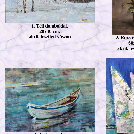
1. Téli domboldal,
20x30 cm,
akril, feszített vászon
2. Rózsas
60
akril, fe