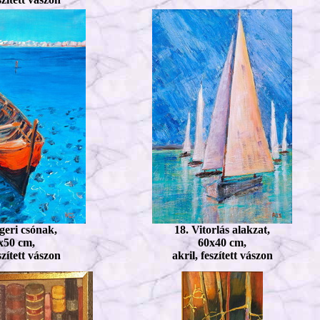
geri csónak,
18. Vitorlás alakzat,
x50 cm,
60x40 cm,
szített vászon
akril, feszített vászon