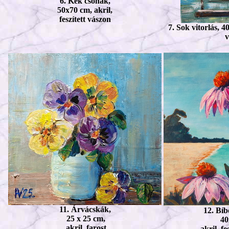
6. Kék csónak,
50x70 cm, akril,
feszített vászon
7. Sok vitorlás, 40
v
11. Árvácskák,
12. Bíb
25 x 25 cm,
40
akril, farost
akril, fe