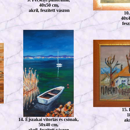
40x50 cm,
akril, feszített vászon
10.
40x4
fesz
15. 
1
14. Éjszakai vitorlás és csónak,
akr
50x40 cm,
akril, feszített vászon