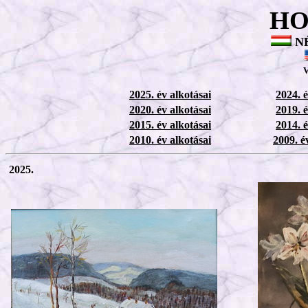
HO
N
2025. év alkotásai
2024. é
2020. év alkotásai
2019. é
2015. év alkotásai
2014. é
2010. év alkotásai
2009. é
2025.