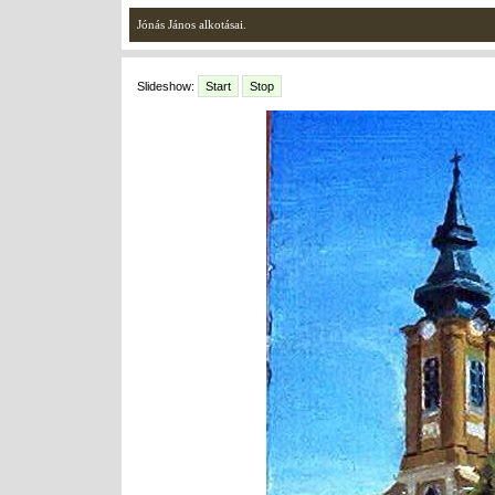
Jónás János alkotásai.
Slideshow:
Start
Stop