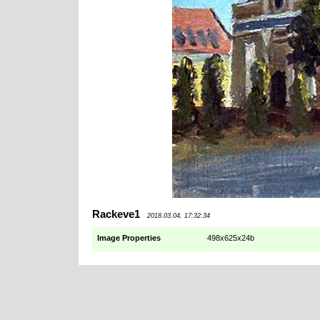
Rackeve1
2018.03.04. 17:32:34
Image Properties
498x625x24b