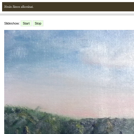
Jónás János alkotásai.
Slideshow:
Start
Stop