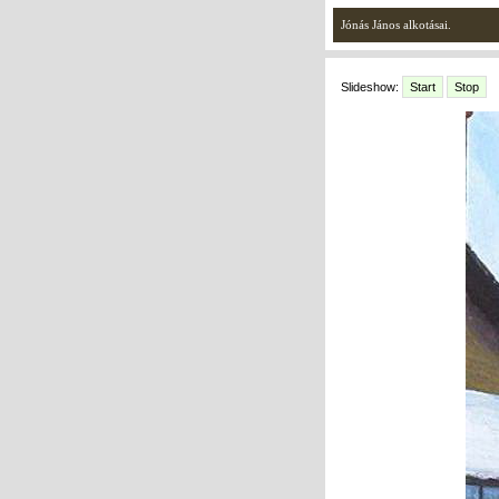
Jónás János alkotásai.
Slideshow:
Start
Stop