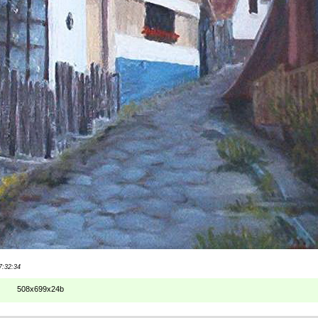
7:32:34
508x699x24b