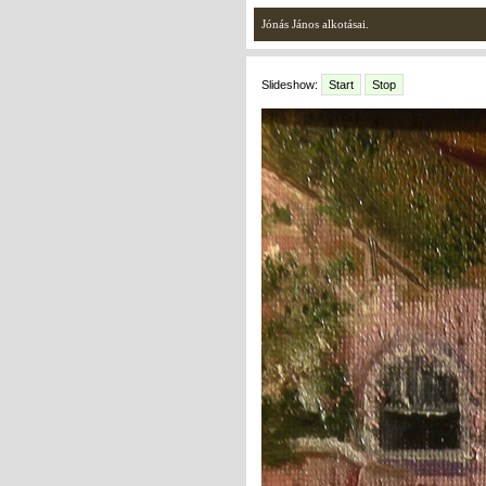
Jónás János alkotásai.
Slideshow:
Start
Stop