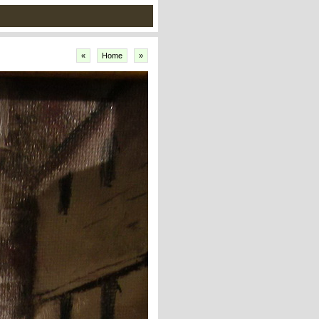
«
Home
»