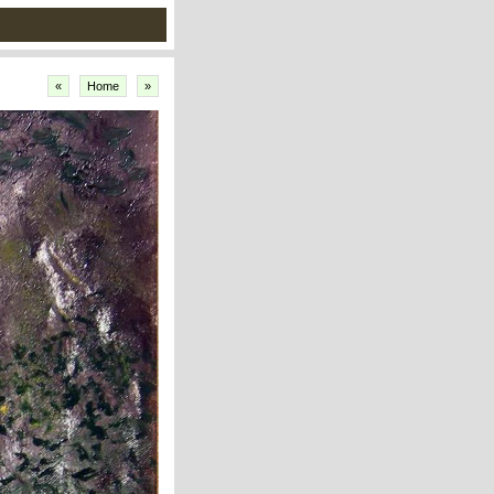
«
Home
»