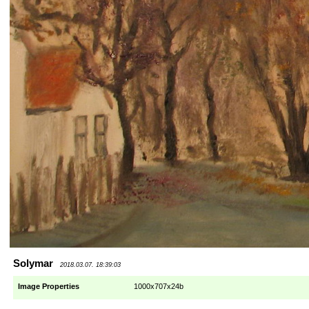
Solymar
2018.03.07. 18:39:03
Image Properties
1000x707x24b