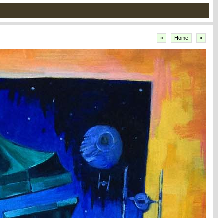
«
Home
»