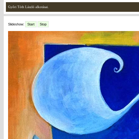
Győri Tóth László alkotásai.
Slideshow:
Start
Stop