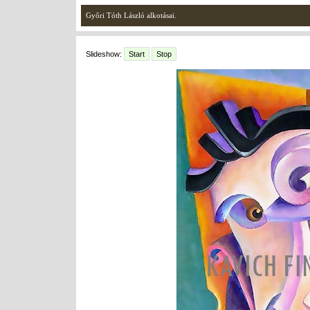
Győri Tóth László alkotásai.
Slideshow:
Start
Stop