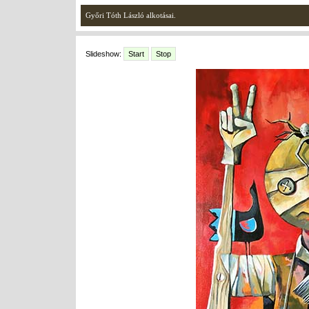
Győri Tóth László alkotásai.
Slideshow:
Start
Stop