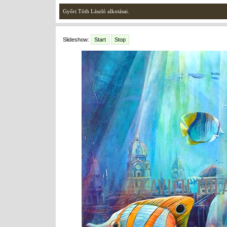
Győri Tóth László alkotásai.
Slideshow:
Start
Stop