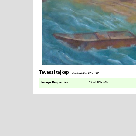
Tavaszi tajkep
2018.12.10. 10:27:19
Image Properties
705x563x24b