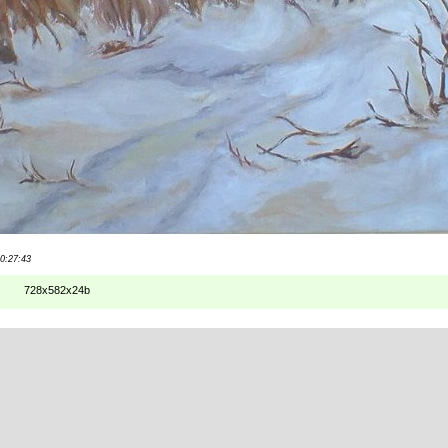
10:27:43
728x582x24b