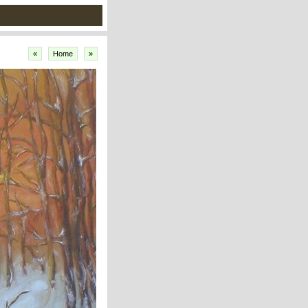
«
Home
»