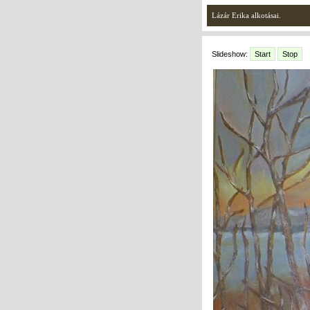
Lázár Erika alkotásai.
Slideshow:
Start
Stop