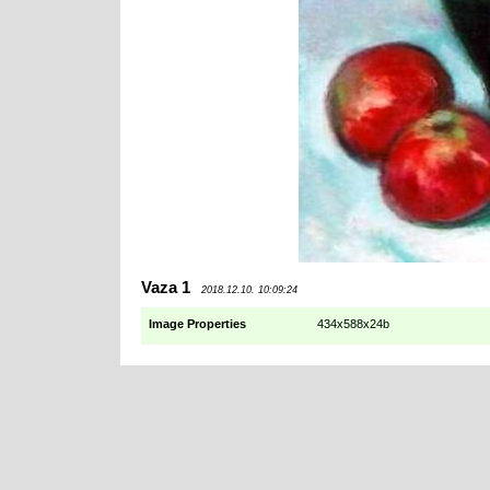
Vaza 1
2018.12.10. 10:09:24
Image Properties
434x588x24b