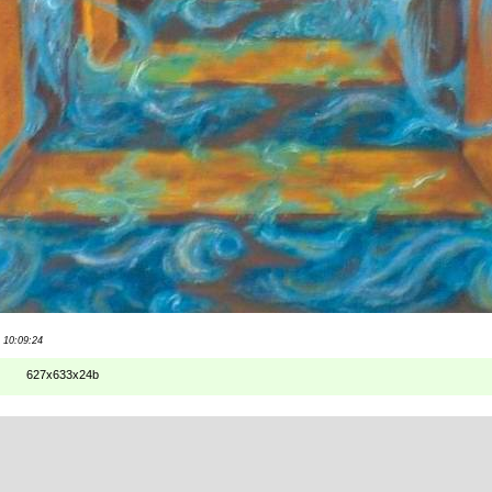
 10:09:24
627x633x24b