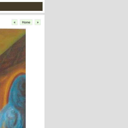
«
Home
»