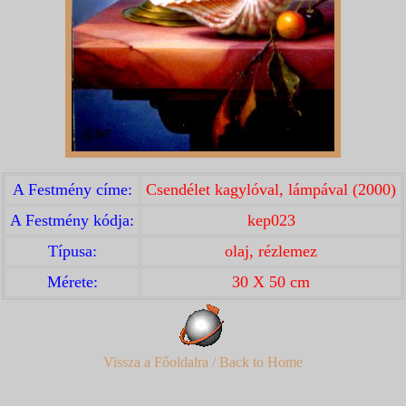
A Festmény címe:
Csendélet kagylóval, lámpával (2000)
A Festmény kódja:
kep023
Típusa:
olaj, rézlemez
Mérete:
30 X 50 cm
Vissza a Főoldalra / Back to Home