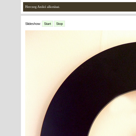
Herczeg Anikó alkotásai.
Slideshow:
Start
Stop