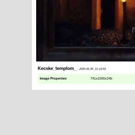
Kecske_templom_
2020.06.09. 21:19:59
Image Properties
741x1000x24b