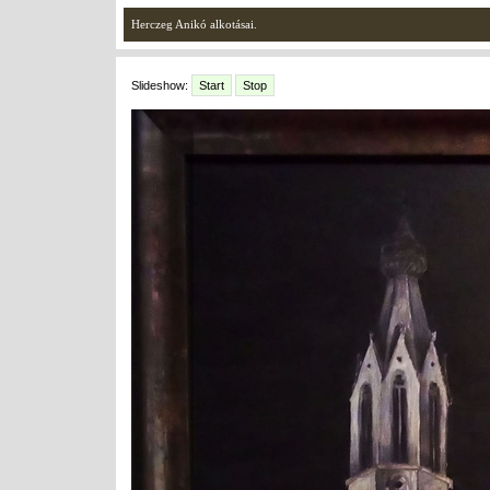
Herczeg Anikó alkotásai.
Slideshow:
Start
Stop