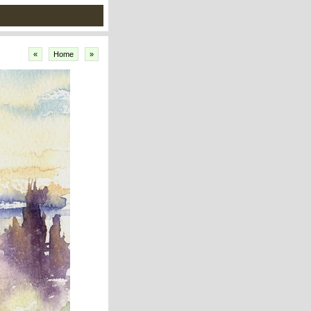
«
Home
»