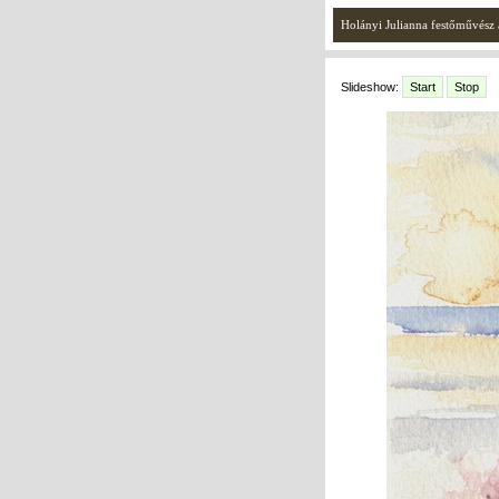
Holányi Julianna festőművész a
Slideshow:
Start
Stop