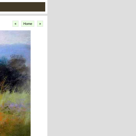
«
Home
»