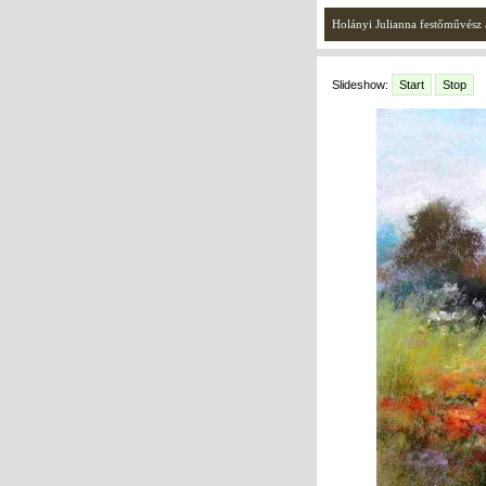
Holányi Julianna festőművész a
Slideshow:
Start
Stop