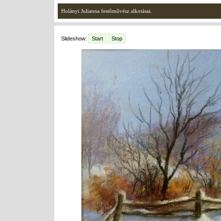
Holányi Julianna festőművész alkotásai.
Slideshow:
Start
Stop