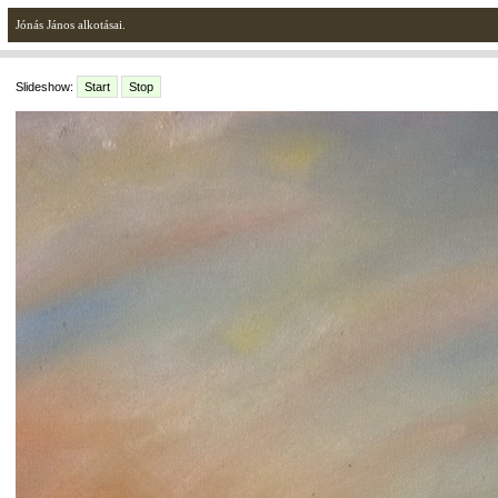
Jónás János alkotásai.
Slideshow:
Start
Stop