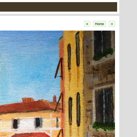
«
Home
»