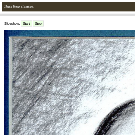
Jónás János alkotásai.
Slideshow:
Start
Stop