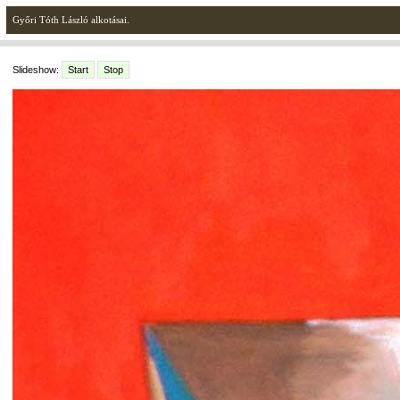
Győri Tóth László alkotásai.
Slideshow:
Start
Stop