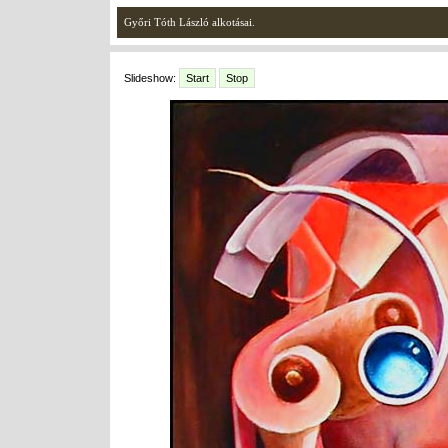
Győri Tóth László alkotásai.
Slideshow:
Start
Stop