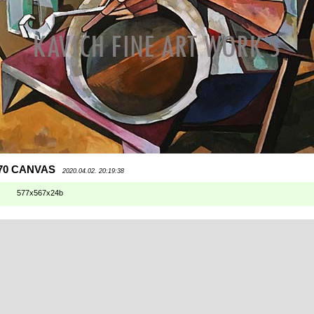
70 CANVAS
2020.04.02. 20:19:38
577x567x24b