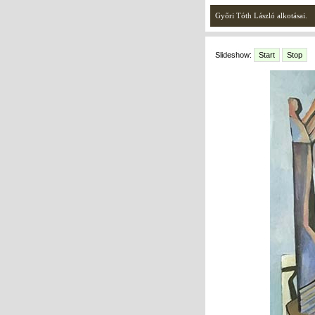
Győri Tóth László alkotásai.
Slideshow:
Start
Stop