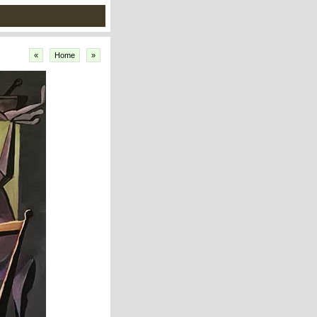
«
Home
»