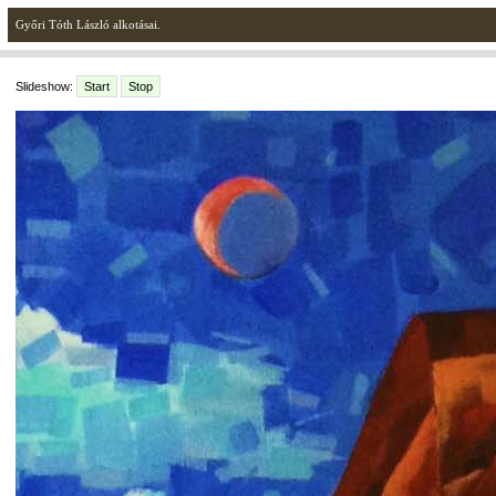
Győri Tóth László alkotásai.
Slideshow:
Start
Stop