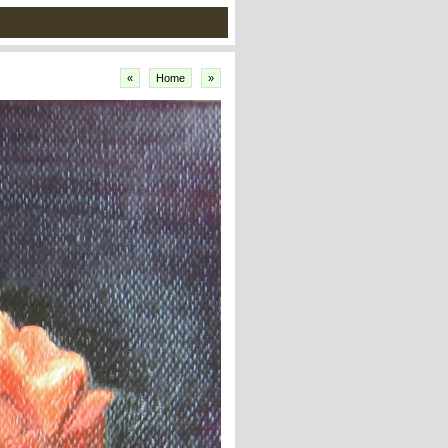
«
Home
»