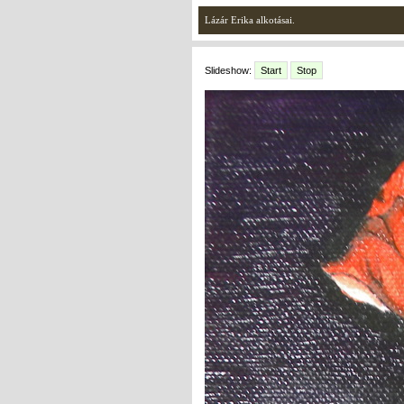
Lázár Erika alkotásai.
Slideshow:
Start
Stop