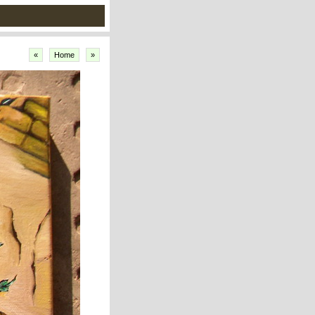
«
Home
»