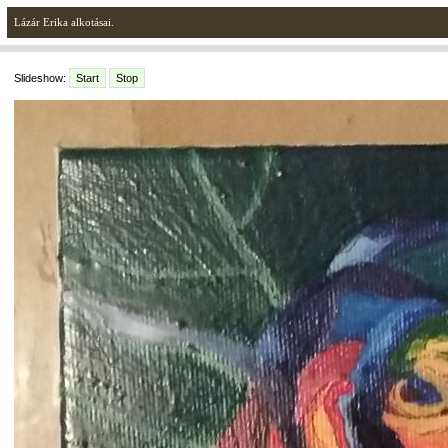
Lázár Erika alkotásai.
Slideshow:
Start
Stop