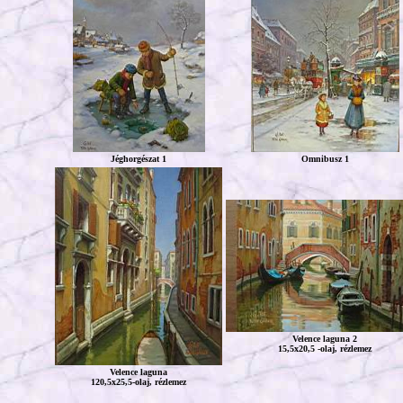
Jéghorgészat 1
Omnibusz 1
Velence laguna 2
15,5x20,5 -olaj, rézlemez
Velence laguna
120,5x25,5-olaj, rézlemez