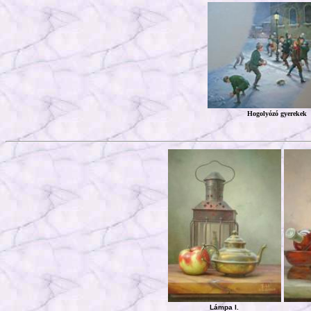
Hogolyózó gyerekek
Lámpa
I.