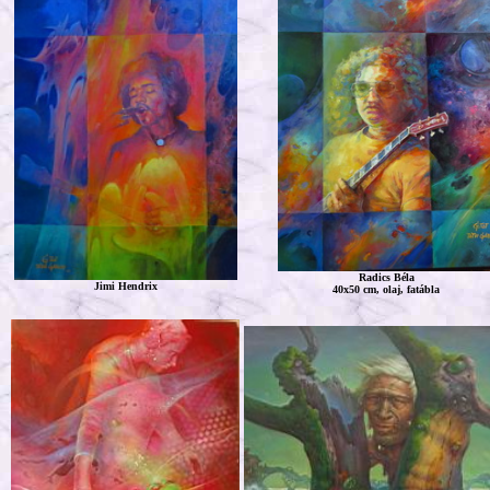
Radics Béla
Jimi Hendrix
40x50 cm, olaj, fatábla