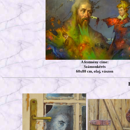
A festmény címe:
Számonkérés
60x80 cm, olaj, vászon