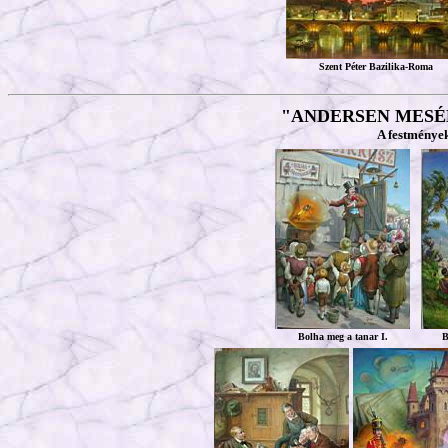
Szent Péter Bazilika-Roma
"ANDERSEN MESÉ
A festmények
Bolha meg a tanar I.
B