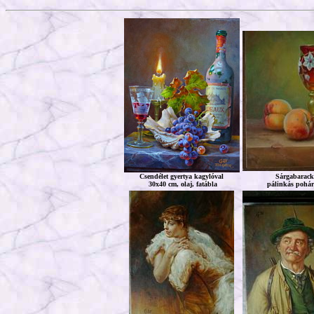
Csendélet gyertya kagylóval
Sárgabarack
30x40 cm, olaj, fatábla
pálinkás pohár