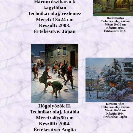
Három őszibarack
kagylóban
Technika: olaj, rézlemez
Halászbástya
Méret: 18x24 cm
Technika: olaj, vászon
Készült: 2003.
Méret: 20x30 cm
Készült: 2004.
Értékesítve: Japán
Értékesítve: USA.
Kertünk_télen
Hógolyózók II.
Technika: olaj, vászon
Méret: 20x30 cm
Technika: olaj, fatábla
Készült: 2004.
Méret: 40x50 cm
Értékesítve: Japán
Készült: 2004.
Értékesítve: Anglia