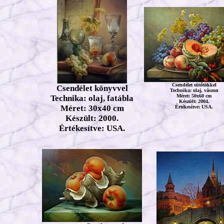
Csendélet
sütőtökkel
Csendélet
könyvvel
Technika: olaj, vászon
Méret: 50x60 cm
Technika: olaj, fatábla
Készült: 2004.
Méret: 30x40 cm
Értékesítve: USA.
Készült: 2000.
Értékesítve: USA.