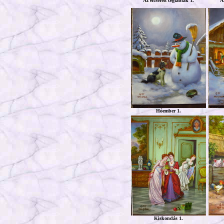
Az elcserélt cégtáblák 1.
Az
Hóember 1.
Kiskondás 1.