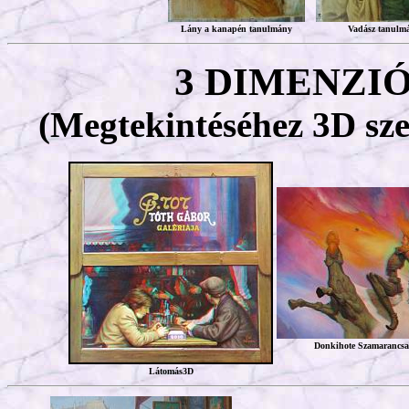
Lány a kanapén tanulmány
Vadász tanulm
3 DIMENZI
(Megtekintéséhez 3D sze
Donkihote Szamarancsa
Látomás3D