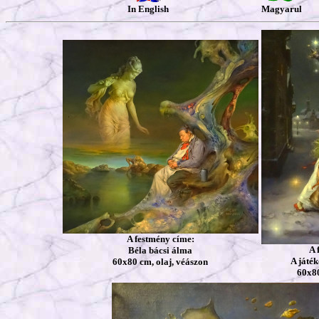
In English
Magyarul
A festmény címe:
A 
Béla bácsi álma
A játé
60x80 cm, olaj, véászon
60x80