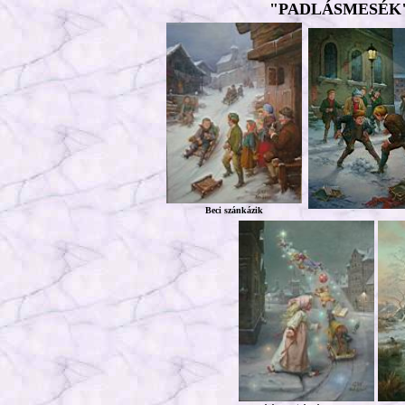
"PADLÁSMESÉK
Beci szánkázik