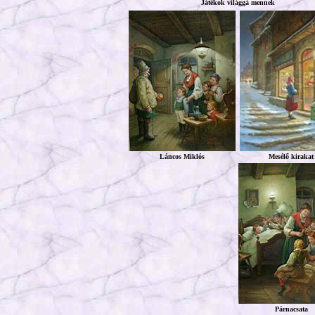
Játékok világgá mennek
Láncos Miklós
Mesélő kirakat
Párnacsata