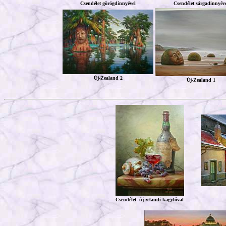
Csendélet görögdinnyével
Csendélet sárgadinnyéve
Új-Zealand 2
Új-Zealand 1
Csendélet- új zelandi kagylóval