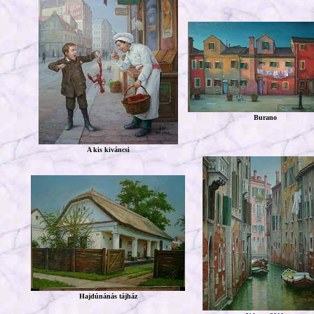
Burano
A kis kiváncsi
Hajdúnánás tájház