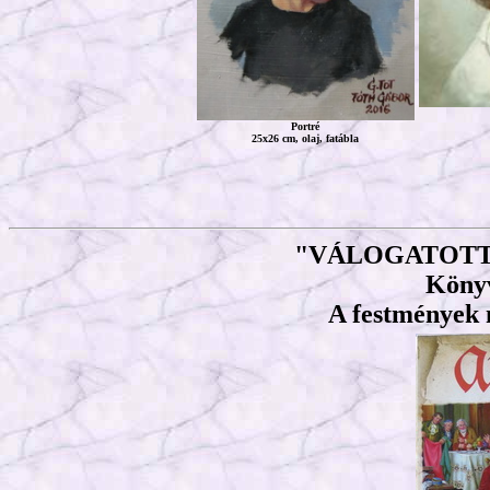
Portré
25x26 cm, olaj, fatábla
"VÁLOGATOTT
Könyv
A festmények m