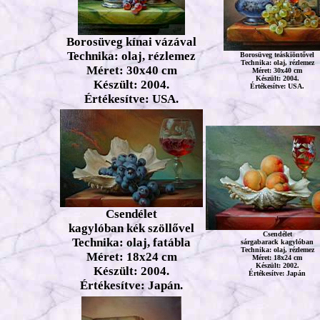
Borosüveg kínai vázával
Technika: olaj, rézlemez
Borosüveg teáskiöntővel
Technika: olaj, rézlemez
Méret: 30x40 cm
Méret: 30x40 cm
Készült: 2004.
Készült: 2004.
Értékesítve: USA.
Értékesítve: USA.
Csendélet
kagylóban kék szöllővel
Csendélet
Technika: olaj, fatábla
sárgabarack kagylóban
Technika: olaj, rézlemez
Méret: 18x24 cm
Méret: 18x24 cm
Készült: 2002.
Készült: 2004.
Értékesítve: Japán
Értékesítve: Japán.