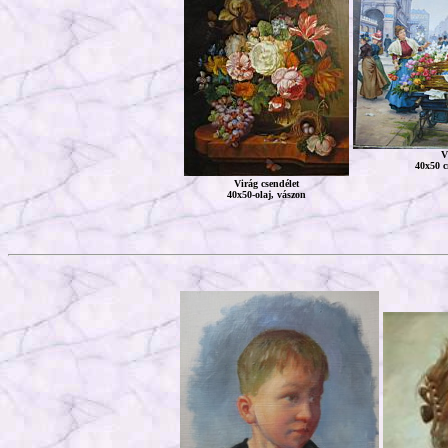
V
40x50 cm
Virág csendélet
40x50-olaj, vászon