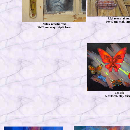
Régi retesz lakatta
30x40 cm, olaj, far
Ablak rézkilinccsel
30x28 cm. olaj, rétgelt lemez
Lepkék
60x80 cm, olaj, vás