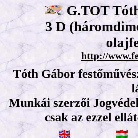
G.TOT Tót
3 D (háromdime
olaj
http://www.f
Tóth Gábor festőművész
l
Munkái szerzői Jogvédel
csak az ezzel ellá