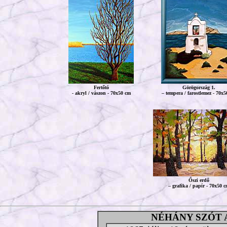
Fertőtó
Görögország 1.
- akryl / vászon - 70x50 cm
– tempera / farostlemez - 70x
Őszi erdő
– grafika / papír - 70x50 
NÉHÁNY SZÓT 