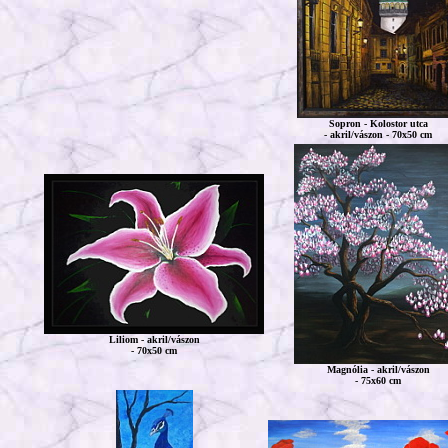
Sopron - Kolostor utca
- akril/vászon - 70x50 cm
Liliom - akril/vászon
- 70x50 cm
Magnólia - akril/vászon
- 75x60 cm