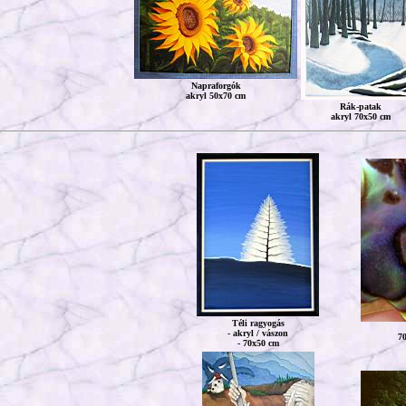
Napraforgók
akryl 50x70 cm
Rák-patak
akryl 70x50 cm
Téli ragyogás
- akryl / vászon
7
- 70x50 cm