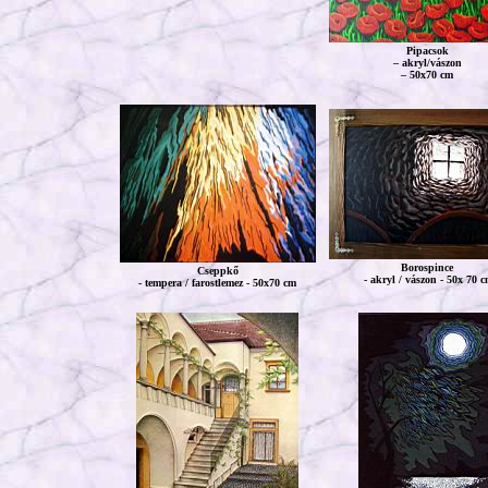
Pipacsok
– akryl/vászon
– 50x70 cm
Borospince
Cseppkő
- akryl / vászon - 50x 70 
- tempera / farostlemez - 50x70 cm