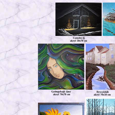
Csendes éj
akryl 50x70 cm
Gyöngyhajú lány
Ikva patak
akryl 70x70 cm
akryl 70x50 cm