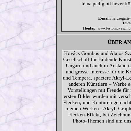
téma pedig ott hever kö
E-mail:
herczegart@
Telef
Honlap:
www.festomuvesz.hu
ÜBER A
Kovács Gombos und Alajos Szab
Gesellschaft für Bildende Kuns
Ungarn und auch in Ausland t
und grosse Interesse für die K
und Tempera, spaetere Akryl-Le
anderen Künstlern – Werke a
Vorstellungen mit Freude für
ersten Bilder wurden mit versc
Flecken, und Konturen gemacht.
meinen Werken : Akryl, Graph
Flecken-Effekt, bei Zeichnung
Photo-Themen sind um uns