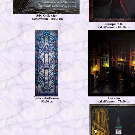
Ady, Örök vágy
- akril/vászon - 70x50 cm
Borospince II.
- akril/vászon - 86x60 cm
Életfa - akril/vászon
Eső után
- 90x30 cm
- akril/vászon - 75x60 cm