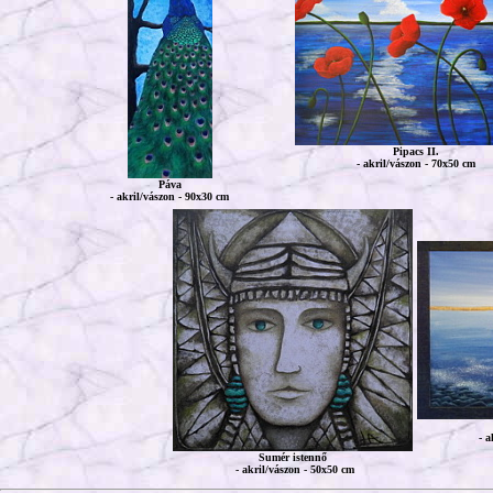
Pipacs II.
- akril/vászon - 70x50 cm
Páva
- akril/vászon - 90x30 cm
- a
Sumér istennő
- akril/vászon - 50x50 cm