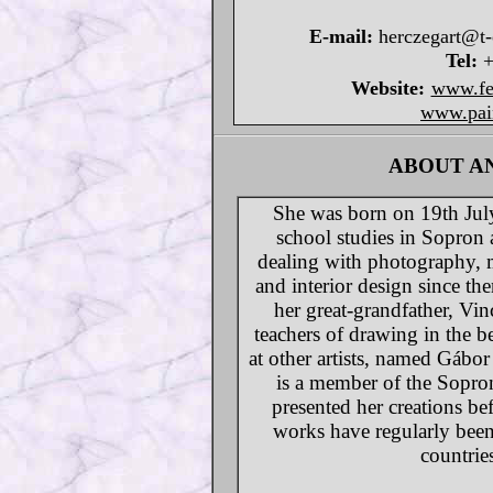
E-mail:
herczegart@t-
Tel:
+
Website:
www.fe
www.pain
ABOUT A
She was born on 19th July
school studies in Sopron 
dealing with photography, m
and interior design since th
her great-grandfather, Vi
teachers of drawing in the b
at other artists, named Gáb
is a member of the Sopr
presented her creations befo
works have regularly been
countrie