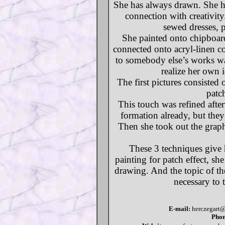
She has always drawn. She has
connection with creativit
sewed dresses, p
She painted onto chipboard
connected onto acryl-linen co
to somebody else’s works was
realize her own 
The first pictures consisted
patc
This touch was refined afte
formation already, but they
Then she took out the graph
These 3 techniques give h
painting for patch effect, she
drawing. And the topic of the
necessary to t
E-mail:
herczegart@
Phon