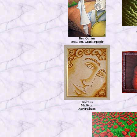
- 
Don Quijote
70x50 cm, Grafika/papír
Bacchus
50x40 cm
Akryl/vászon