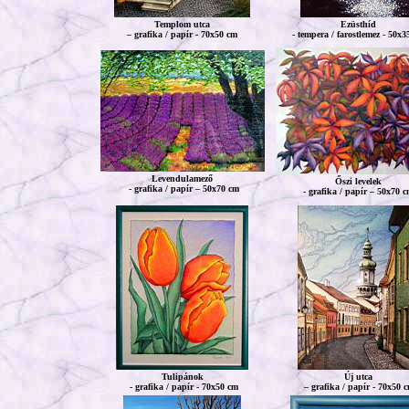
Templom utca
Ezüsthíd
– grafika / papír - 70x50 cm
- tempera / farostlemez - 50x3
Levendulamező
Őszi levelek
- grafika / papír – 50x70 cm
- grafika / papír – 50x70 
Tulipánok
Új utca
- grafika / papír - 70x50 cm
– grafika / papír - 70x50 