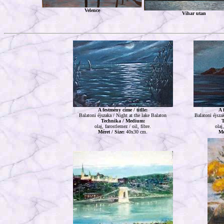
Velence
Vihar utan
A festmény címe / titlle:
A 
Balatoni éjszaka / Night at the lake Balaton
Balatoni éjszak
Technika / Medium:
T
olaj, farostlemez / oil, fibre.
olaj
Méret / Size:
40x30 cm.
Mé