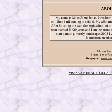
ABOU
My name is János(John) Jónas. I was born
childhood till coming to school. My affinatio
After finishing the catholic high school of t
been married for 20 years and I am the proud
start painting, mostly landscapes.2003 I 
foundation member 
Address:
Hun
E-mail:
jjonas@ax
Webpages:
www.fest
VISSZA A PORTÁL FŐOLDAL