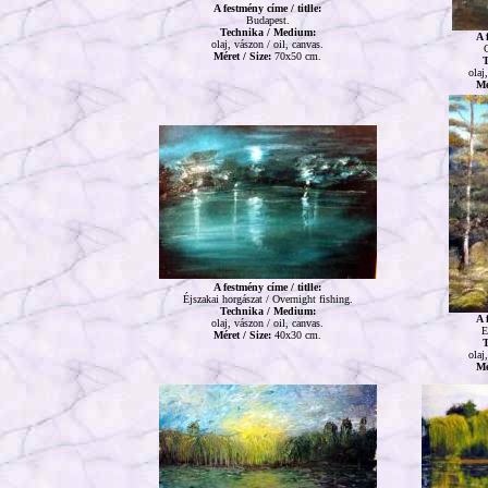
A festmény címe / titlle:
Budapest.
Technika / Medium:
A 
olaj, vászon / oil, canvas.
C
Méret / Size:
70x50 cm.
T
olaj
Mé
A festmény címe / titlle:
Éjszakai horgászat / Overnight fishing.
Technika / Medium:
A 
olaj, vászon / oil, canvas.
E
Méret / Size:
40x30 cm.
T
olaj
Mé