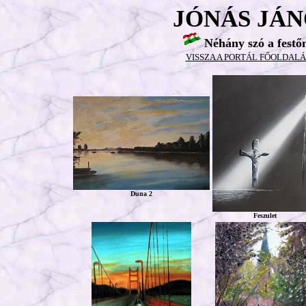
JÓNÁS JÁN
Néhány szó a festő
VISSZA A PORTÁL FŐOLDAL
Duna 2
Feszulet