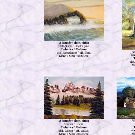
A festmény címe / titlle:
Ördögkapu / Devil's gate.
Technika / Medium:
A 
olaj, farostlemez / oil, fibre.
Őszi
Méret / Size:
40x30 cm.
T
olaj
Mé
A 
A festmény címe / titlle:
Sziklák / Rocks.
T
Technika / Medium:
ola
olaj, vászon / oil, canvas.
Mé
Méret / Size:
70x50 cm.