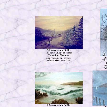
A festmény címe / titlle:
Téli falu / Village in winter.
Technika / Medium:
A 
olaj, vászon / oil, canvas.
Téli
Méret / Size:
70x50 cm.
T
ola
Mé
A festmény címe / titlle:
A 