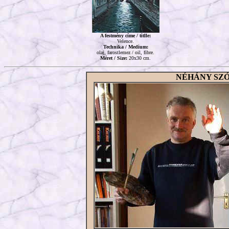
A festmény címe / titlle:
Velence.
Technika / Medium:
olaj, farostlemez / oil, fibre.
Méret / Size:
20x30 cm.
NÉHÁNY SZ