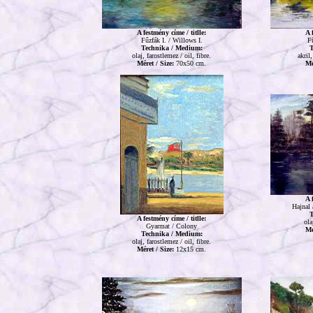
A festmény címe / titlle:
A 
Fűzfák I. / Willows I.
Fű
Technika / Medium:
T
olaj, farostlemez / oil, fibre.
akril
Méret / Size:
70x50 cm.
Mé
A 
Hajnal 
T
A festmény címe / titlle:
ola
Gyarmat / Colony
Mé
Technika / Medium:
olaj, farostlemez / oil, fibre.
Méret / Size:
12x15 cm.