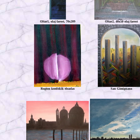
Oltar1, olaj farost, 70x209
Oltar2, 40x50 olaj farost
Rogton kezdokik eloadas
San Gimignano