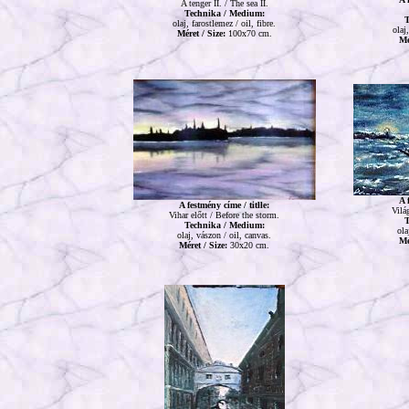
A tenger II. / The sea II.
Technika / Medium:
T
olaj, farostlemez / oil, fibre.
olaj
Méret / Size:
100x70 cm.
Mé
A 
A festmény címe / titlle:
Vilá
Vihar előtt / Before the storm.
T
Technika / Medium:
ola
olaj, vászon / oil, canvas.
Mé
Méret / Size:
30x20 cm.