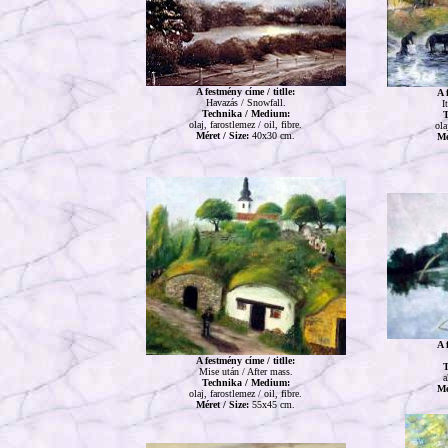
A festmény címe / titlle:
A 
Havazás / Snowfall.
I
Technika / Medium:
T
olaj, farostlemez / oil, fibre.
ola
Méret / Size:
40x30 cm.
Mé
A 
A festmény címe / titlle:
T
Mise után / After mass.
a
Technika / Medium:
Mé
olaj, farostlemez / oil, fibre.
Méret / Size:
55x45 cm.